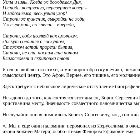
Узлы и швы. Когда ж дождемся Дня,
Господь, встряхнув, перевернет ковер –
И задохнемся, весь узнав узор!
Строчи ж кузнечик, выкройки не жди,
Уже гремит, но ливень – впереди,
Строчи, водя иголкой как смычком,
Лоскут соединяя с лоскутом,
Стежком латай прорехи бытия,
Строчи, не спи, поспим еще потом.
Благословенна скрипочка твоя!
Я очень люблю эти стихи, и мне дорог образ кузнечика, рожде
смысловой центр. Это Афон. Вернее, его тишина, его молчание
Здесь требуется небольшое лирическое отступление биографиче
Незадолго до того, как состоялся этот диалог, Борис Сергеев
христианина месту. Значимость совместного паломничества выр
Неслучайно оно вспомнилось Борису Сергеевичу, когда он пис
«...Мы и еще один паломник, иеромонах из Иерусалима, в ожид
икона Божией Матери, особо чтимая Федором Ефимовичем».