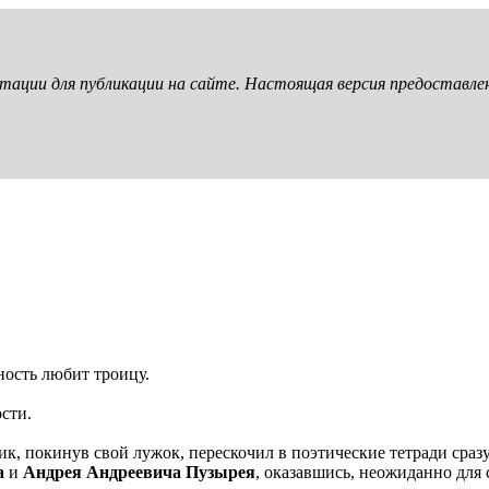
птации для публикации на сайте. Настоящая версия предоставл
ность любит троицу.
сти.
ик, покинув свой лужок, перескочил в поэтические тетради сра
а
и
Андрея Андреевича Пузырея
, оказавшись, неожиданно для 