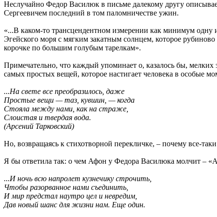
Неслучайно Федор Василюк в письме далекому другу описывает
Сергеевичем последний в том паломничестве ужин.
«...В каком-то трансцендентном измерении как минимум одну из
Эгейского моря с мягким закатным солнцем, которое рубиново 
корочке по большим голубым тарелкам».
Примечательно, что каждый упоминает о, казалось бы, мелких 
самых простых вещей, которое настигает человека в особые м
...На свете все преобразилось, даже
Простые вещи — таз, кувшин, — когда
Стояла между нами, как на страже,
Слоистая и твердая вода.
(Арсений Тарковский)
Но, возвращаясь к стихотворной перекличке, – почему все-таки
Я бы ответила так: о чем Афон у Федора Василюка молчит – «Аф
...И ночь всю напролет кузнечику строчить,
Чтобы разорванное нами съединить,
И мир предстал наутро цел и невредим,
Дав новый шанс для жизни нам. Еще один.