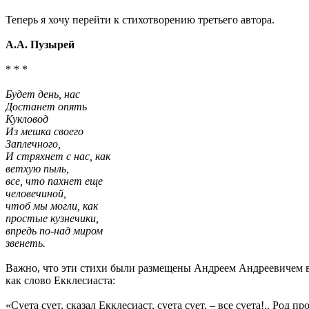
Теперь я хочу перейти к стихотворению третьего автора.
А.А. Пузырей
* * *
Будет день, нас
Достанет опять
Кукловод
Из мешка своего
Заплечного,
И стряхнет с нас, как
ветхую пыль,
все, что пахнет еще
человечиной,
чтоб мы могли, как
простые кузнечики,
впредь по-над миром
звенеть.
Важно, что эти стихи были размещены Андреем Андреевичем в И
как слово Екклесиаста:
«Суета сует, сказал Екклесиаст, суета сует, – все суета!.. Род п