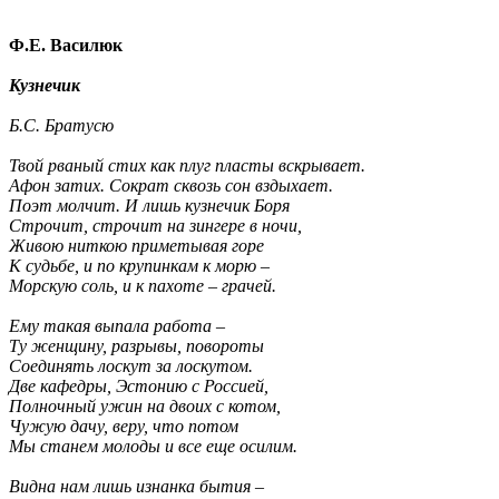
Ф.Е. Василюк
Кузнечик
Б.С. Братусю
Твой рваный стих как плуг пласты вскрывает.
Афон затих. Сократ сквозь сон вздыхает.
Поэт молчит. И лишь кузнечик Боря
Строчит, строчит на зингере в ночи,
Живою ниткою приметывая горе
К судьбе, и по крупинкам к морю –
Морскую соль, и к пахоте – грачей.
Ему такая выпала работа –
Ту женщину, разрывы, повороты
Соединять лоскут за лоскутом.
Две кафедры, Эстонию с Россией,
Полночный ужин на двоих с котом,
Чужую дачу, веру, что потом
Мы станем молоды и все еще осилим.
Видна нам лишь изнанка бытия –