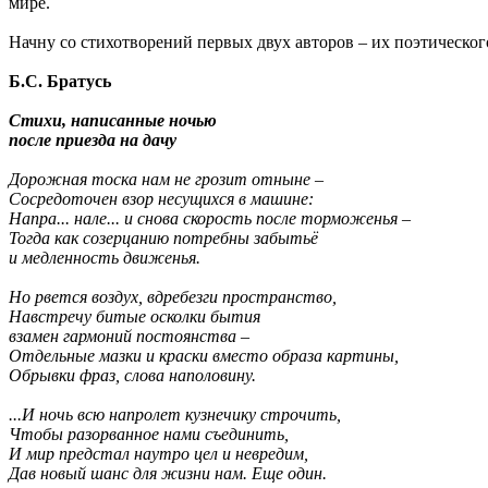
мире.
Начну со стихотворений первых двух авторов – их поэтического
Б.С. Братусь
Стихи, написанные ночью
после приезда на дачу
Дорожная тоска нам не грозит отныне –
Сосредоточен взор несущихся в машине:
Напра... нале... и снова скорость после торможенья –
Тогда как созерцанию потребны забытьё
и медленность движенья.
Но рвется воздух, вдребезги пространство,
Навстречу битые осколки бытия
взамен гармоний постоянства –
Отдельные мазки и краски вместо образа картины,
Обрывки фраз, слова наполовину.
...И ночь всю напролет кузнечику строчить,
Чтобы разорванное нами съединить,
И мир предстал наутро цел и невредим,
Дав новый шанс для жизни нам. Еще один.