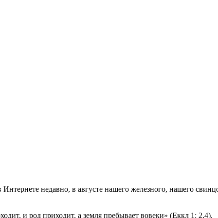
нтернете недавно, в августе нашего железного, нашего свинцов
роходит, и род приходит, а земля пребывает вовеки» (Еккл 1: 2,4).