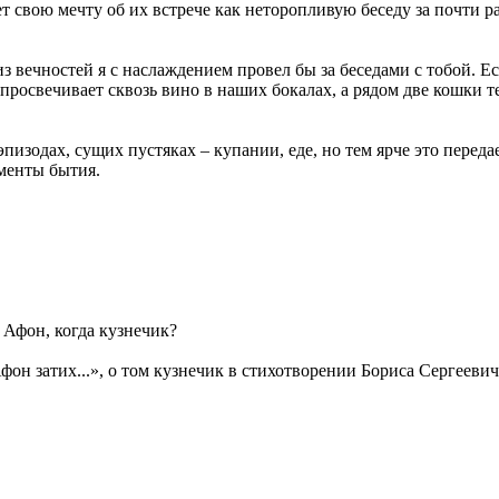
 свою мечту об их встрече как неторопливую беседу за почти р
 вечностей я с наслаждением провел бы за беседами с тобой. Ес
просвечивает сквозь вино в наших бокалах, а рядом две кошки т
эпизодах, сущих пустяках – купании, еде, но тем ярче это пере
оменты бытия.
 Афон, когда кузнечик?
он затих...», о том кузнечик в стихотворении Бориса Сергеевич