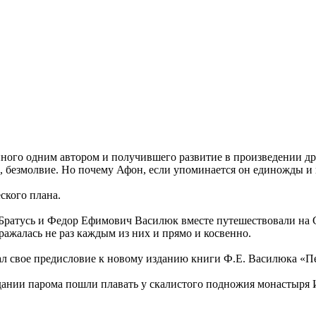
нного одним автором и получившего развитие в произведении др
, безмолвие. Но почему Афон, если упоминается он единожды и в
ского плана.
ич Братусь и Федор Ефимович Василюк вместе путешествовали на 
ажалась не раз каждым из них и прямо и косвенно.
ал свое предисловие к новому изданию книги Ф.Е. Василюка «П
ании парома пошли плавать у скалистого подножия монастыря Ив