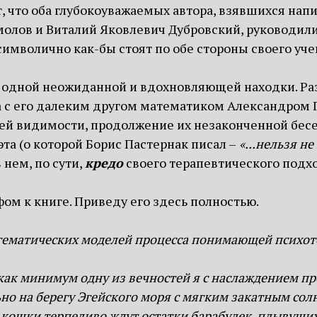
, что оба глубокоуважаемых автора, взявшихся напи
молов и Виталий Яковлевич Дубровский, руководили
символично как-бы стоят по обе стороны своего уче
 одной неожиданной и вдохновляющей находки. Раз
 с его далеким другом математиком Александром Г
сей видимости, продолжение их незаконченной бес
та (о которой Борис Пастернак писал –
«...нельзя не 
 нем, по сути,
кредо
своего терапевтического подх
фом к книге. Приведу его здесь полностью.
математических моделей процесса понимающей психот
ак минимум одну из вечностей я с наслаждением про
ьно на берегу Эгейского моря с мягким закатным со
е кошки терпеливо ждут остатки барабулек, плывущи