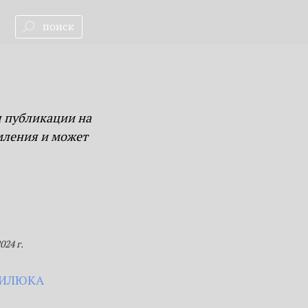
к
я публикации на
мления и может
24 г.
СИЛЮКА