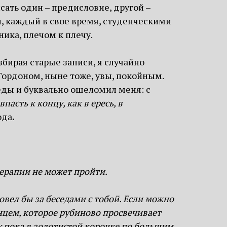
сать один – предисловие, другой –
, каждый в свое время, студенческими
ника, плечом к плечу.
бирая старые записи, я случайно
ордоном, ныне тоже, увы, покойным.
еды и буквально ошеломил меня: с
впасть к концу, как в ересь, в
ода
.
ерапии не может пройти.
вел бы за беседами с тобой. Если можно
лнцем, которое рубиново просвечивает
х пока в золотистой корочке по большим