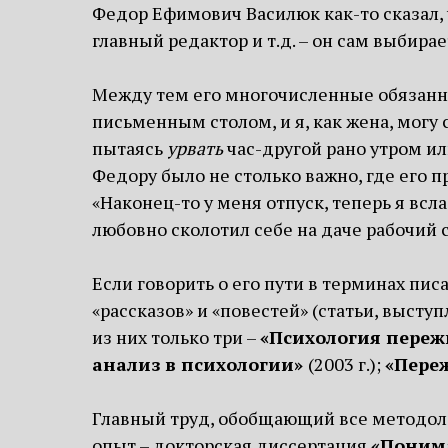
Федор Ефимович Василюк как-то сказал, 
главный редактор и т.д. – он сам выбир
Между тем его многочисленные обязанно
письменным столом, и я, как жена, могу
пытаясь
урвать
час-другой рано утром или
Федору было не столько важно, где его п
«Наконец-то у меня отпуск, теперь я всла
любовно сколотил себе на даче рабочий с
Если говорить о его пути в терминах пис
«рассказов» и «повестей» (статьи, выст
из них только три –
«Психология переж
анализ в психологии»
(2003 г.);
«Пере
Главный труд, обобщающий все методол
опыт – докторская диссертация
«Понима