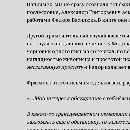
Например, мы не сразу осознали тот факт
послесловие, Александр Григорьевич Ас
работами Федора Василюка. В книге они 
Другой примечательный случай касается
наткнулась на давнюю переписку Федора
Черновик одного письма содержал, по в
наглядностью живописца и простотой поэ
неслыханную простоту»
)Федор излагает в
Фрагмент этого письма я сделала эпигра
« ...Мой интерес к обсуждению с тобой 
В каком-то трансцендентном измерении к
заказывать еще и обстановку, то желател
сквозь вино в наших бокалах, а рядом дв