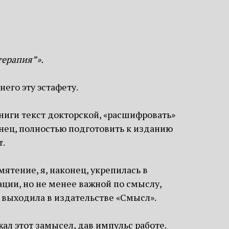
терапия”».
его эту эстафету.
ниги текст докторской, «расшифровать»
онец, полностью подготовить к изданию
т.
тение, я, наконец, укрепилась в
ации, но не менее важной по смыслу,
е выходила в издательстве «Смысл».
л этот замысел, дав импульс работе.