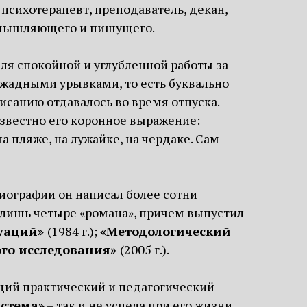
психотерапевт, преподаватель, декан,
размышляющего и пишущего.
ля спокойной и углубленной работы за
и жадными урывками, то есть буквально
писанию отдавалось во время отпуска.
 Известно его коронное выражение:
на пляже, на лужайке, на чердаке. Сам
 биографии он написал более сотни
и лишь четыре «романа», причем выпустил
туаций»
(1984 г.);
«Методологический
ого исследования»
(2005 г.).
щий практический и педагогический
стема»
– так и не успела при его жизни