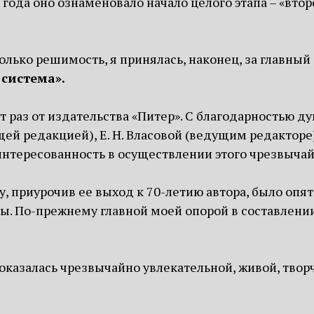
года оно ознаменовало начало целого этапа – «втор
колько решимость, я принялась, наконец, за главны
система».
 раз от издательства «Питер». С благодарностью дум
 редакцией), Е. Н. Власовой (ведущим редакторе) 
интересованность в осуществлении этого чрезвычай
у, приурочив ее выход к 70-летию автора, было опя
. По-прежнему главной моей опорой в составлени
оказалась чрезвычайно увлекательной, живой, тво