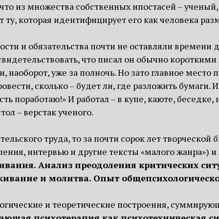
что из множества собственных ипостасей – ученый, 
ает ту, которая идентифицирует его как человека 
сти и обязательства почти не оставляли времени д
 свидетельствовать, что писал он обычно коротким
, наоборот, уже за полночь. Но зато главное место 
ровести, сколько – будет ли, где разложить бумаги.
сть поработаю!» И работал – в купе, каюте, беседке, 
тол – верстак ученого.
ательского труда, то за почти сорок лет творческой
упления, интервью и другие тексты «малого жанра») 
ивания. Анализ преодоления критических си
живание и молитва. Опыт общепсихологическ
огические и теоретические построения, суммирую
ющая психотерапия как психотехническая си