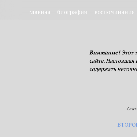
главная
биография
воспоминания
тру
Внимание!
Этот 
сайте. Настоящая
содержать неточн
Стат
ВТОРО