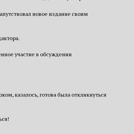
напутствовал новое издание своим
дактора.
енное участие в обсуждении
ком, казалось, готова была откликнуться
ься!