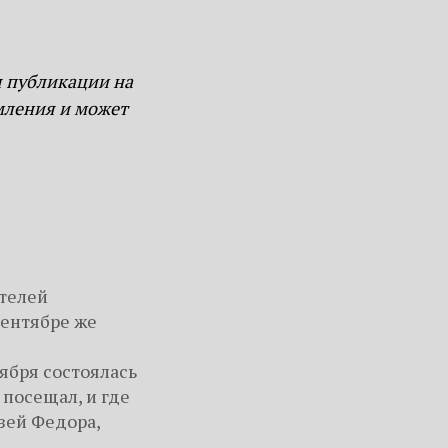
я публикации на
мления и может
ателей
сентябре же
ября состоялась
 посещал, и где
зей Федора,