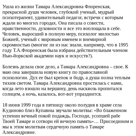
Ушла из жизни Тамара Александровна Флоренская,
прекрасной души человек, глубокий ученый, мудрый
психотерапевт, удивительный педагог, встречи с которым
ждали во многих городах. Она писала о совести,
нравственности, духовности и все это воплощала в себе.
Человек, выросший в полную меру, психолог милостью
Божией, ученый с мировым именем и внемирной
скромностью (многие ли из нас знали, например, что в 1995
году Т.А.Флоренская была избрана действительным членом
Нью-йоркской академии наук и искусств?).
Болезнь делала свое дело, а Тамара Александровна – свое. К
маю она завершила новую книгу по православной
психологии. Дух ее был крепок и бодр, а душа полна теплым
тихим светом. Тамара Александровна простилась с нами,
когда лето взошло на вершину, день насквозь пропитался
солнцем, а ночь, казалось, вот-вот упразднится.
18 июня 1999 года в пятницу около полудня в храме села
Kyдиново близ Купавны звучали молитвы: «Во блаженном
успении вечный покой подаждь, Господи, усопшей рабе
Твоей Тамаре и сотвори ей вечную память»… Присоединим и
мы к этим молитвам сердечную память о Тамаре
Александровне.