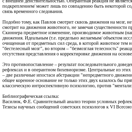
с внешней действительностью. Оперантная реакция не являетс
подкреплением/ может лишь по совпадению быть некоторой со
связь временного следования.
Подобно тому, как Павлов смотрит сквозь движения на мозг, 
смотрит на движения животного, не замечая существенности пр
Скиннера предметное изменение, производимое животным (нап
движения. Идеальным (т.е. предельно желаемым/ объектом исс
очищенная от предметных сил среда, в которой животное тем 
"бестелесный мозг", во втором – "безмозглая телесность" реак
отсутствия представления о корректировке движения на основе
Это противопоставление – результат последовательного довед
рефлексах и в оперантном бихевиоризме. Центральные из этих 
– две различные ипостаси абстракции "непредметного движения
общее коренное основание не только этих двух казалось бы п
классическую интроспективную психологию, против "ментализм
Библиографическая ссылка:
Василюк, Ф.Е. Сравнительный анализ теории условных рефлекс
Тезисы научных сообщений советских психологов к VI Всесоюзн