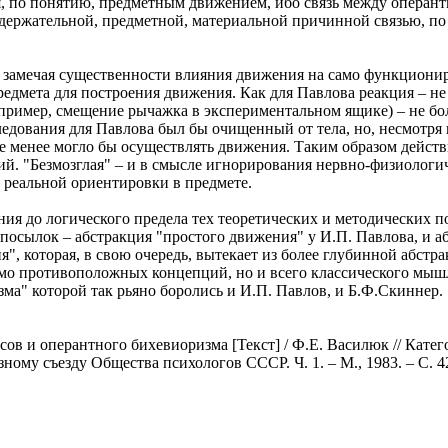
я, по понятию, предметным движением, ибо связь между оперант
держательной, предметной, материальной причинной связью, по
не замечая существенности влияния движения на само функциони
едмета для построения движения. Как для Павлова реакция – не 
ример, смещение рычажка в экспериментальном ящике) – не бол
ледования для Павлова был бы очищенный от тела, но, несмотря
не менее могло бы осуществлять движения. Таким образом дейст
ций. "Безмозглая" – и в смысле игнорирования нервно-физиологи
 реальной ориентировки в предмете.
ения до логического предела тех теоретических и методических
посылок – абстракция "простого движения" у И.П. Павлова, и аб
", которая, в свою очередь, вытекает из более глубинной абст
рямо противоположных концепций, но и всего классического мыш
а" которой так рьяно боролись и И.П. Павлов, и Б.Ф.Скиннер.
ов и оперантного бихевиоризма [Текст] / Ф.Е. Василюк // Кат
ому съезду Общества психологов СССР. Ч. 1. – М., 1983. – С. 4