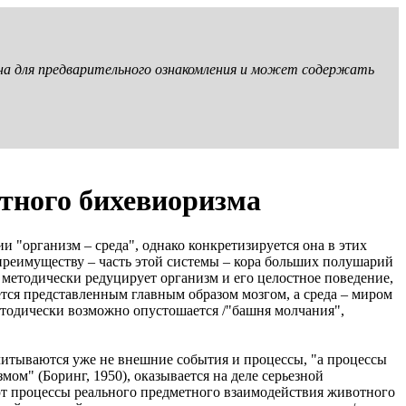
ена для предварительного ознакомления и может содержать
тного бихевиоризма
 "организм – среда", однако конкретизируется она в этих
реимуществу – часть этой системы – кора больших полушарий
 методически редуцирует организм и его целостное поведение,
ается представленным главным образом мозгом, а среда – миром
етодически возможно опустошается /"башня молчания",
учитываются уже не внешние события и процессы, "а процессы
мом" (Боринг, 1950), оказывается на деле серьезной
ют процессы реального предметного взаимодействия животного