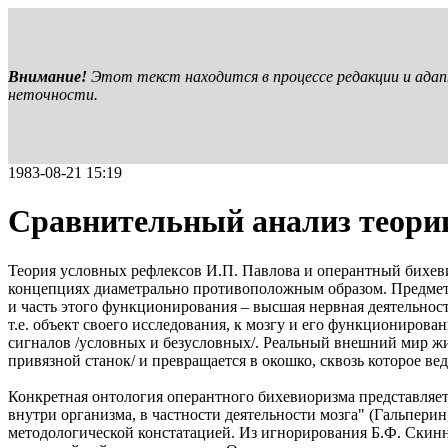
Внимание!
Этот текст находится в процессе редакции и ада
неточности.
1983-08-21 15:19
Сравнительный анализ теории
Теория условных рефлексов И.П. Павлова и оперантный бихеви
концепциях диаметрально противоположным образом. Предмето
и часть этого функционирования – высшая нервная деятельност
т.е. объект своего исследования, к мозгу и его функциониров
сигналов /условных и безусловных/. Реальный внешний мир жи
привязной станок/ и превращается в окошко, сквозь которое в
Конкретная онтология оперантного бихевиоризма представляет
внутри организма, в частности деятельности мозга" (Гальперин,
методологической констатацией. Из игнорирования Б.Ф. Скинн