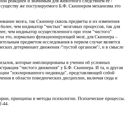
ной реакцией и значимым для животного следствием ее /
 существу же постулируемого Б.Ф. Скиннером механизма это
рование мозга, так Скиннер сквозь предметы и их изменения
более, чем индикатор "чистых" мозговых процессов, так для
ее, чем индикатор осуществленного при этом "чистого"
 на это, нормально функционирующий мозг, для Скиннера –
вительным предметом исследования в первом случае является
ческих детерминант движения /"пустой организм"/, и в смысле
 посылок, которые имплицированы в учении об условных
стракция "чистого движения" у Б.Ф. Скиннера. И та, и другая
ракции "изолированного индивида", представляющей собой
ления в области поведенческих дисциплин, включая сюда и
егории, принципы и методы психологии. Психические процессы.
2-44.