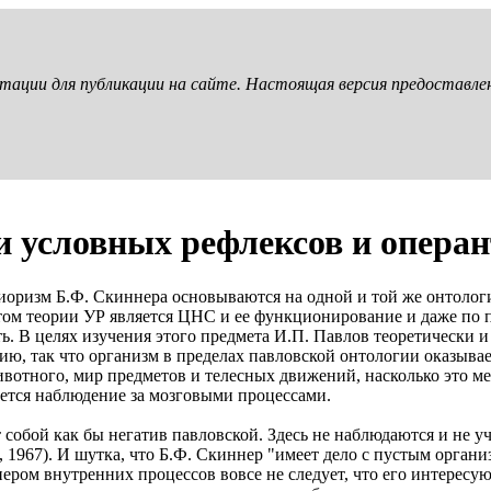
птации для публикации на сайте. Настоящая версия предоставл
 условных рефлексов и операн
оризм Б.Ф. Скиннера основываются на одной и той же онтологии
м теории УР является ЦНС и ее функционирование и даже по п
ь. В целях изучения этого предмета И.П. Павлов теоретически и
анию, так что организм в пределах павловской онтологии оказыв
вотного, мир предметов и телесных движений, насколько это м
едется наблюдение за мозговыми процессами.
 собой как бы негатив павловской. Здесь не наблюдаются и не 
 1967). И шутка, что Б.Ф. Скиннер "имеет дело с пустым организ
ером внутренних процессов вовсе не следует, что его интересу